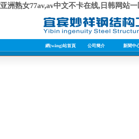
亚洲熟女77av,av中文不卡在线,日韩网
網(wǎng)站首頁
公司簡介
新聞中