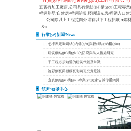
宜賓妙祥鋼結(jié)構(gòu)工程有限公司
宜賓有加工廠房
,
公司具有鋼結(jié)構(gòu)工程專業(y
輕鋼別墅/自建房/輕鋼閣樓
,
輕鋼陽光房/輕鋼入口建
公司除以上工程范圍外還有以下工程拓展:
●
鋼材
&n……
行業(yè)新聞/News
怎樣界定重鋼結(jié)構(gòu)與輕鋼結(jié)構(gòu)
建筑鋼結(jié)構(gòu)的防腐與防火措施研究
干工程必須知道的建筑代號及常識
論彩鋼瓦與塑膠瓦彩鋼瓦究竟是誰...
宜賓鋼結(jié)構(gòu)專業(yè)廠家告訴你重鋼與...
領(lǐng)域中心
鋼電梯
鋼電梯