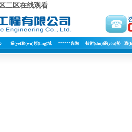
站一区二区在线观看
心
業(yè)務(wù)領(lǐng)域
******咨詢
技術(shù)優(yōu)勢
聯(