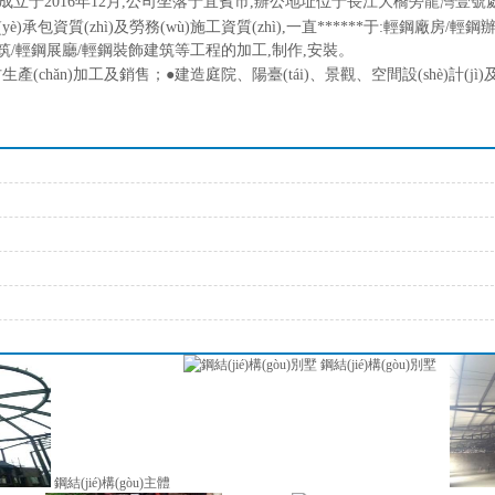
成立于2016年12月,公司坐落于宜賓市,辦公地址位于長江大橋旁龍灣壹號
è)承包資質(zhì)及勞務(wù)施工資質(zhì),一直******于:
輕鋼廠房/輕鋼辦
筑/輕鋼展廳/輕鋼裝飾建筑等工程
的加工
,
制作
,
安裝。
生產(chǎn)加工及銷售；
●建造庭院、陽臺(tái)、景觀、空間設(shè)計(jì)
鋼結(jié)構(gòu)別墅
鋼結(jié)構(gòu)主體