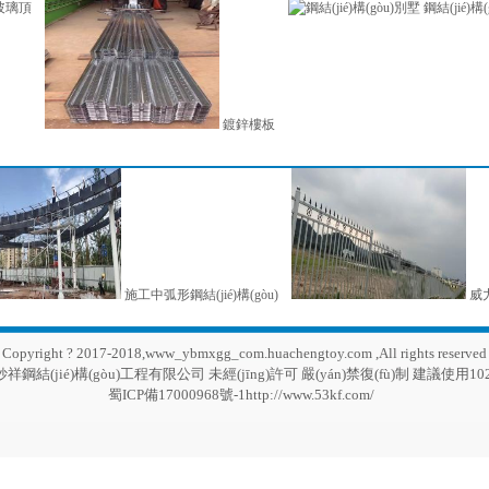
)玻璃頂
鋼結(jié)構
鍍鋅樓板
施工中弧形鋼結(jié)構(gòu)
威
Copyright ? 2017-2018,www_ybmxgg_com.huachengtoy.com ,All rights reserved
賓妙祥鋼結(jié)構(gòu)工程有限公司 未經(jīng)許可 嚴(yán)禁復(fù)制 建議使用
蜀ICP備17000968號-1http://www.53kf.com/