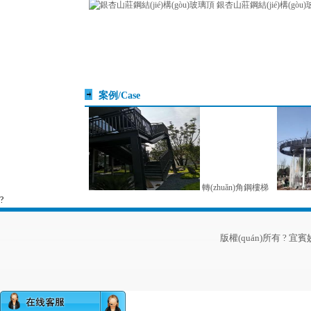
銀杏山莊鋼結(jié)構(gòu
案例/Case
轉(zhuǎn)角鋼樓梯
?
版權(quán)所有 ? 宜