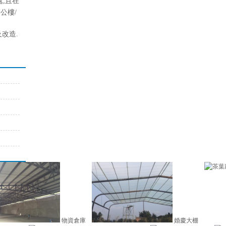
處
,
且在
公樓/
及改造.
物資倉庫
婚慶大棚