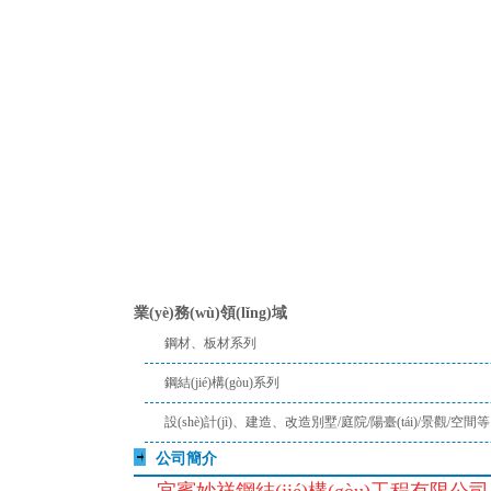
業(yè)務(wù)領(lǐng)域
鋼材、板材系列
鋼結(jié)構(gòu)系列
設(shè)計(jì)、建造、改造別墅/庭院/陽臺(tái)/景觀/空間等
公司簡介