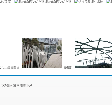
(gòu)別墅
鋼結(jié)構(gòu)別墅
鋼柱吊裝
力化工鐵藝圍墻
售樓部
1024X768分辨率瀏覽本站